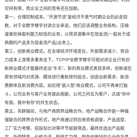
空间有限，而企业之间的竞争还在加剧。
第一，合理控制成本。“开源节流”是经济不景气时期企业的必走招
数，对于全数字楼宇对讲企业来说，他们应该调整业务结构，压缩
或者砍掉盈利能力较低的业务，以将资源集中在现金流(一般处于成
熟期的产品多为现金流产品)业务上。
第三，创新商业模式。在全球经济环境恶化、外部需求减少、劳动
力成本上涨等多重夹击下，TCP/IP全数字楼宇可视对讲企业只有创
新商业模式才能最终走出“冬天”。新的商业模式表现多样，创新或在
原有领域内对资源、模块进行重新排列组合，创造出新需求、新消
费群体及新消费内容。如应用“嵌入型”商业模式，公司不再单打独
斗，公司业务与客户业务彼此相嵌，公司之间互为客户，达成“你中
有我，我中有你”的共生状态。
第五，另辟蹊径，与地产商跨界战略合作。地产战略合作是一种强
强联合的跨界合作形式，地产商通过供应商资格调查、产品选型、
工厂实力考察、招投标比对等环节层层筛选，最终优选出产品稳
定、外观精美、价格合适、制造实力强、服务信誉好的企业作为其